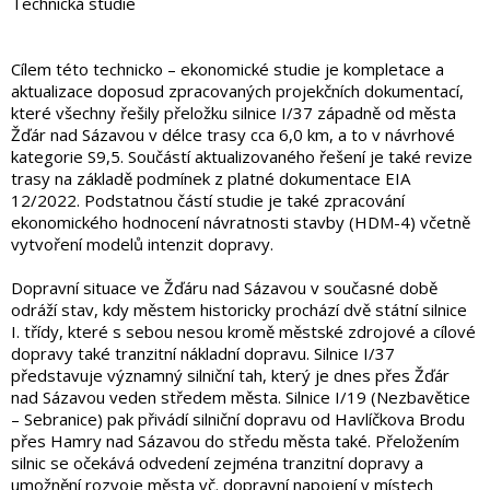
Technická studie
Cílem této technicko – ekonomické studie je kompletace a
aktualizace doposud zpracovaných projekčních dokumentací,
které všechny řešily přeložku silnice I/37 západně od města
Žďár nad Sázavou v délce trasy cca 6,0 km, a to v návrhové
kategorie S9,5. Součástí aktualizovaného řešení je také revize
trasy na základě podmínek z platné dokumentace EIA
12/2022. Podstatnou částí studie je také zpracování
ekonomického hodnocení návratnosti stavby (HDM-4) včetně
vytvoření modelů intenzit dopravy.
Dopravní situace ve Žďáru nad Sázavou v současné době
odráží stav, kdy městem historicky prochází dvě státní silnice
I. třídy, které s sebou nesou kromě městské zdrojové a cílové
dopravy také tranzitní nákladní dopravu. Silnice I/37
představuje významný silniční tah, který je dnes přes Žďár
nad Sázavou veden středem města. Silnice I/19 (Nezbavětice
– Sebranice) pak přivádí silniční dopravu od Havlíčkova Brodu
přes Hamry nad Sázavou do středu města také. Přeložením
silnic se očekává odvedení zejména tranzitní dopravy a
umožnění rozvoje města vč. dopravní napojení v místech