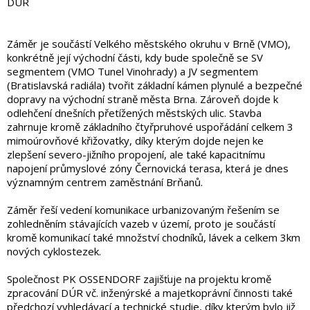
DÚR
Záměr je součástí Velkého městského okruhu v Brně (VMO),
konkrétně její východní části, kdy bude společně se SV
segmentem (VMO Tunel Vinohrady) a JV segmentem
(Bratislavská radiála) tvořit základní kámen plynulé a bezpečné
dopravy na východní straně města Brna. Zároveň dojde k
odlehčení dnešních přetížených městských ulic. Stavba
zahrnuje kromě základního čtyřpruhové uspořádání celkem 3
mimoúrovňové křižovatky, díky kterým dojde nejen ke
zlepšení severo-jižního propojení, ale také kapacitnímu
napojení průmyslové zóny Černovická terasa, která je dnes
významným centrem zaměstnání Brňanů.
Záměr řeší vedení komunikace urbanizovaným řešením se
zohledněním stávajících vazeb v území, proto je součástí
kromě komunikací také množství chodníků, lávek a celkem 3km
nových cyklostezek.
Společnost PK OSSENDORF zajišťuje na projektu kromě
zpracování DÚR vč. inženýrské a majetkoprávní činnosti také
předchozí vyhledávací a technické studie, díky kterým bylo již