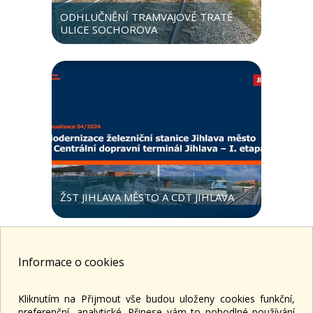
ODHLUČNĚNÍ TRAMVAJOVÉ TRATĚ
ULICE SOCHOROVA
ŽST JIHLAVA MĚSTO A CDT JIHLAVA
Informace o cookies
Kliknutím na Přijmout vše budou uloženy cookies funkční,
PK OSSENDORF S.R.O.
preferenční, analytické. Přinese vám to pohodlné používání